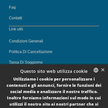
Faq
Contatti
Link utili
Condizioni Generali
Politica Di Cancellazione
Tassa Di Soggiorno
×
Questo sito web utilizza cookie
Privacy Policy
Utilizziamo i cookie per personalizzare i
ITALIAN
Cookie Policy
contenuti e gli annunci, fornire le funzioni dei
social media e analizzare il nostro traffico.
ENGLISH
Per I Proprietari
Inoltre forniamo informazioni sul modo in cui
utilizzi il nostro sito ai nostri partner che si
Seguici su