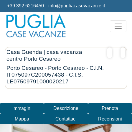
+39 392 6216450
info@pugliacasevacanze.it
Casa Guenda | casa vacanza
centro Porto Cesareo
Porto Cesareo - Porto Cesareo - C.I.N.
IT075097C200057438 - C.I.S.
LE07509791000020217
Immagini
Descrizione
Prenota
Mappa
Contattaci
Recensioni