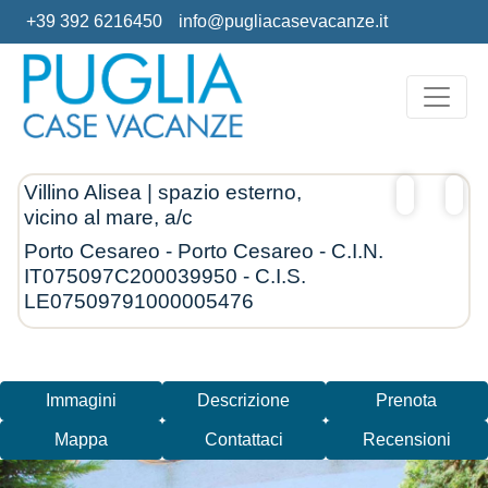
+39 392 6216450
info@pugliacasevacanze.it
Villino Alisea | spazio esterno,
vicino al mare, a/c
Porto Cesareo - Porto Cesareo - C.I.N.
IT075097C200039950 - C.I.S.
LE07509791000005476
Immagini
Descrizione
Prenota
Mappa
Contattaci
Recensioni