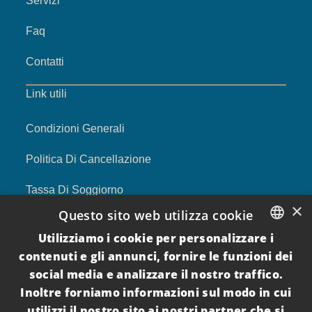
Servizi
Faq
Contatti
Link utili
Condizioni Generali
Politica Di Cancellazione
Tassa Di Soggiorno
×
Questo sito web utilizza cookie
Privacy Policy
Utilizziamo i cookie per personalizzare i
ITALIAN
Cookie Policy
contenuti e gli annunci, fornire le funzioni dei
social media e analizzare il nostro traffico.
ENGLISH
Per I Proprietari
Inoltre forniamo informazioni sul modo in cui
utilizzi il nostro sito ai nostri partner che si