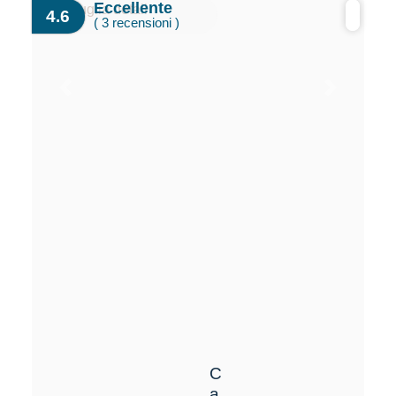
Eccellente
4.6
( 3 recensioni )
Previous
Next
C
a