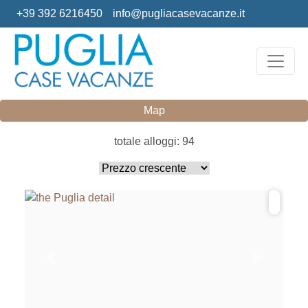
+39 392 6216450
info@pugliacasevacanze.it
Map
totale alloggi: 94
Previous
Next